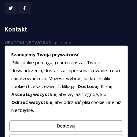
Kontakt
HEXCOM NETWORKS sp. z o.o.
ul. Marsz. Józefa Piłsudskiego 74/320,
Szanujemy Twoją prywatność
50-020 Wrocław
Pliki cookie pomagają nam ulepszać Twoje
T:
+48 789 594 102
doświadczenia, dostarczać spersonalizowane treści
i analizować ruch. Możesz wybrać, na które pliki
E:
sprzedaz@hexssl.pl
cookie chcesz zezwolić, klikając
Dostosuj
. Kliknij
Akceptuj wszystkie
, aby wyrazić zgodę, lub
Dokumenty
Odrzuć wszystkie
, aby odrzucić pliki cookie inne niż
niezbędne.
Regulamin świadczenia usług
Polityka prywatności
Dostosuj
Polityka cookies