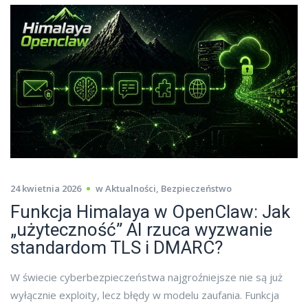
24 kwietnia 2026
w
Aktualności
,
Bezpieczeństwo
Funkcja Himalaya w OpenClaw: Jak
„użyteczność” AI rzuca wyzwanie
standardom TLS i DMARC?
W świecie cyberbezpieczeństwa najgroźniejsze nie są już
wyłącznie exploity, lecz błędy w modelu zaufania. Funkcja