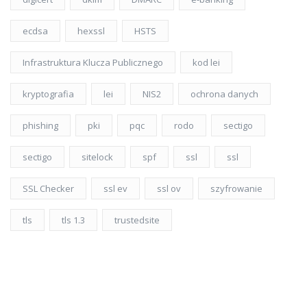
ecdsa
hexssl
HSTS
Infrastruktura Klucza Publicznego
kod lei
kryptografia
lei
NIS2
ochrona danych
phishing
pki
pqc
rodo
sectigo
sectigo
sitelock
spf
ssl
ssl
SSL Checker
ssl ev
ssl ov
szyfrowanie
tls
tls 1.3
trustedsite