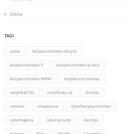
Oferta
TAGI
acme
bezpieczeństwo danych
bezpieczeństwo IT
bezpieczeństwo w sieci
bezpieczeństwo WWW
bezpieczny miesiąc
certyfikat SSL
certyfikaty ssl
chrome
comodo
compliance
cyberbezpieczeństwo
cyberhigiena
cybersecurity
DevOps
digicert
dkim
DMARC
e-banking