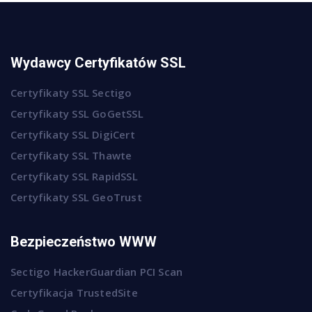
Wydawcy Certyfikatów SSL
Certyfikaty SSL Sectigo
Certyfikaty SSL GoGetSSL
Certyfikaty SSL DigiCert
Certyfikaty SSL Thawte
Certyfikaty SSL RapidSSL
Certyfikaty SSL GeoTrust
Bezpieczeństwo WWW
Sectigo HackerGuardian PCI Scan
Certyfikacja TrustedSite