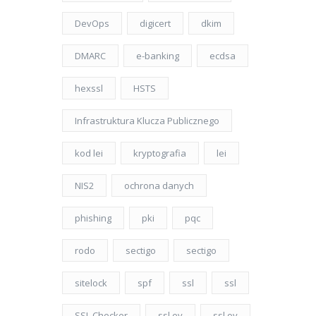
DevOps
digicert
dkim
DMARC
e-banking
ecdsa
hexssl
HSTS
Infrastruktura Klucza Publicznego
kod lei
kryptografia
lei
NIS2
ochrona danych
phishing
pki
pqc
rodo
sectigo
sectigo
sitelock
spf
ssl
ssl
SSL Checker
ssl ev
ssl ov