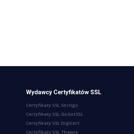
Wydawcy Certyfikatów SSL
Certyfikaty SSL Sectigo
Certyfikaty SSL GoGetSSL
Certyfikaty SSL DigiCert
Certyfikaty SSL Thawte