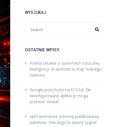
WYSZUKAJ
OSTATNIE WPISY
Polska ustawa o systemach sztucznej
inteligencji: AI wchodzi w etap realnego
nadzoru
Google przechodzi na ECDSA. Źle
skonfigurowane aplikacje mogą
przestać działać.
npm wzmacnia ochronę publikowania
pakietów. Dlaczego to ważny sygnał