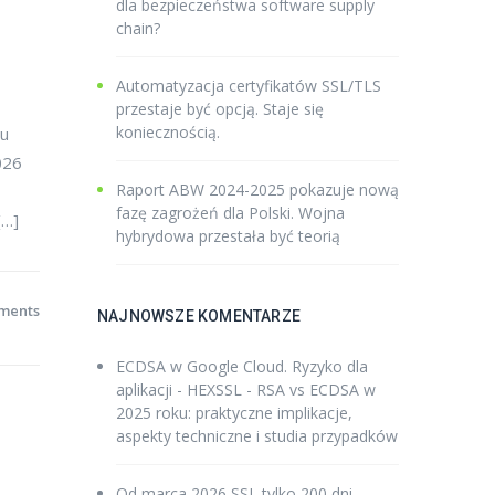
dla bezpieczeństwa software supply
chain?
Automatyzacja certyfikatów SSL/TLS
przestaje być opcją. Staje się
koniecznością.
mu
026
Raport ABW 2024-2025 pokazuje nową
fazę zagrożeń dla Polski. Wojna
[…]
hybrydowa przestała być teorią
ments
NAJNOWSZE KOMENTARZE
ECDSA w Google Cloud. Ryzyko dla
aplikacji - HEXSSL
-
RSA vs ECDSA w
2025 roku: praktyczne implikacje,
aspekty techniczne i studia przypadków
Od marca 2026 SSL tylko 200 dni -