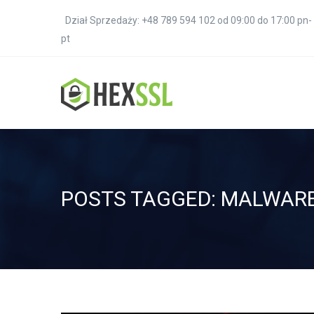
Dział Sprzedaży: +48 789 594 102 od 09:00 do 17:00 pn-
pt
POSTS TAGGED: MALWAR