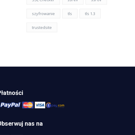
szyfrowanie
tls
tls 1.3
trustedsite
Płatności
Obserwuj nas na