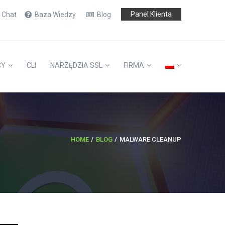
Panel Klienta
e Chat
Baza Wiedzy
Blog
CY
CLI
NARZĘDZIA SSL
FIRMA
HOME
BLOG
MALWARE CLEANUP