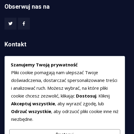
Obserwuj nas na
Kontakt
HEXCOM NETWORKS sp. z o.o.
Szanujemy Twoją prywatność
ul. Marsz. Józefa Piłsudskiego 74/320,
Pliki cookie pomagają nam ulepszać Twoje
50-020 Wrocław
doświadczenia, dostarczać spersonalizowane treści
T:
+48 789 594 102
i analizować ruch. Możesz wybrać, na które pliki
E:
sprzedaz@hexssl.pl
cookie chcesz zezwolić, klikając
Dostosuj
. Kliknij
Akceptuj wszystkie
, aby wyrazić zgodę, lub
Odrzuć wszystkie
, aby odrzucić pliki cookie inne niż
Dokumenty
niezbędne.
Regulamin świadczenia usług
Polityka prywatności