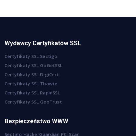
Wydawcy Certyfikatów SSL
Certyfikaty SSL Sectigo
Certyfikaty SSL GoGetSSL
Certyfikaty SSL DigiCert
Certyfikaty SSL Thawte
Certyfikaty SSL RapidSSL
Certyfikaty SSL GeoTrust
Bezpieczeństwo WWW
Sectigo HackerGuardian PCI Scan