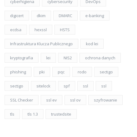
cyberhigiena
cybersecurity
DevOps
digicert
dkim
DMARC
e-banking
ecdsa
hexssl
HSTS
Infrastruktura Klucza Publicznego
kod lei
kryptografia
lei
NIS2
ochrona danych
phishing
pki
pqc
rodo
sectigo
sectigo
sitelock
spf
ssl
ssl
SSL Checker
ssl ev
ssl ov
szyfrowanie
tls
tls 1.3
trustedsite