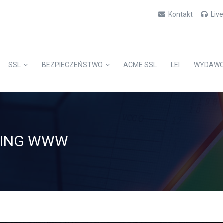
Kontakt
Liv
SSL
BEZPIECZEŃSTWO
ACME SSL
LEI
WYDAW
RING WWW