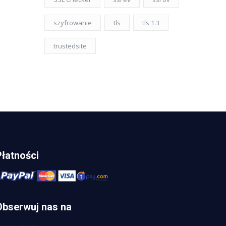
szyfrowanie
tls
tls 1.3
trustedsite
Płatności
Obserwuj nas na