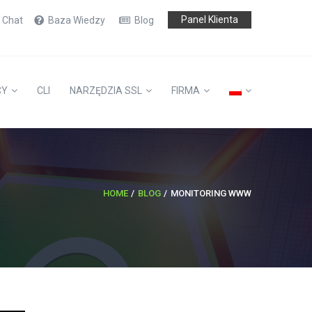
Panel Klienta
e Chat
Baza Wiedzy
Blog
CY
CLI
NARZĘDZIA SSL
FIRMA
HOME
BLOG
MONITORING WWW