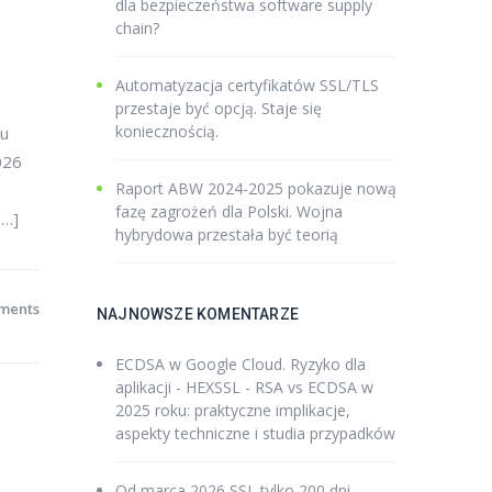
dla bezpieczeństwa software supply
chain?
Automatyzacja certyfikatów SSL/TLS
przestaje być opcją. Staje się
koniecznością.
mu
026
Raport ABW 2024-2025 pokazuje nową
fazę zagrożeń dla Polski. Wojna
[…]
hybrydowa przestała być teorią
ments
NAJNOWSZE KOMENTARZE
ECDSA w Google Cloud. Ryzyko dla
aplikacji - HEXSSL
-
RSA vs ECDSA w
2025 roku: praktyczne implikacje,
aspekty techniczne i studia przypadków
Od marca 2026 SSL tylko 200 dni -