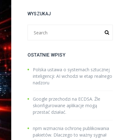
WYSZUKAJ
OSTATNIE WPISY
Polska ustawa o systemach sztucznej
inteligencji: AI wchodzi w etap realnego
nadzoru
Google przechodzi na ECDSA. Źle
skonfigurowane aplikacje mogą
przestać działać.
npm wzmacnia ochronę publikowania
pakietów. Dlaczego to ważny sygnał