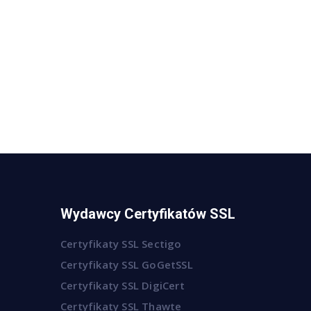
Wydawcy Certyfikatów SSL
Certyfikaty SSL Sectigo
Certyfikaty SSL GoGetSSL
Certyfikaty SSL DigiCert
Certyfikaty SSL Thawte