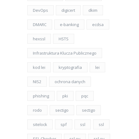
DevOps
digicert
dkim
DMARC
e-banking
ecdsa
hexssl
HSTS
Infrastruktura Klucza Publicznego
kod lei
kryptografia
lei
NIS2
ochrona danych
phishing
pki
pqc
rodo
sectigo
sectigo
sitelock
spf
ssl
ssl
SSL Checker
ssl ev
ssl ov