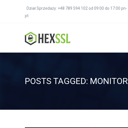
Dział Sprzedaży: +48 789 594 102 od 09:00 do 17:00 pn-
pt
POSTS TAGGED: MONITO