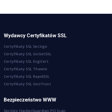
Wydawcy Certyfikatów SSL
Certyfikaty SSL Sectigo
Certyfikaty SSL GoGetSSL
Certyfikaty SSL DigiCert
Certyfikaty SSL Thawte
Certyfikaty SSL RapidSSL
Certyfikaty SSL GeoTrust
Bezpieczeństwo WWW
Sectigo HackerGuardian PCI Scan