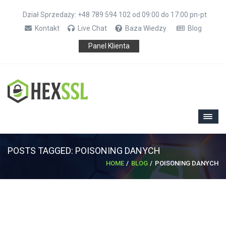
Dział Sprzedaży: +48 789 594 102 od 09:00 do 17:00 pn-pt
Kontakt
Live Chat
Baza Wiedzy
Blog
Panel Klienta
POSTS TAGGED: POISONING DANYCH
HOME
BLOG
POISONING DANYCH