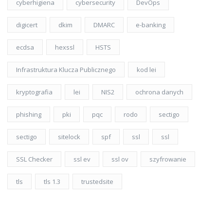
cyberhigiena
cybersecurity
DevOps
digicert
dkim
DMARC
e-banking
ecdsa
hexssl
HSTS
Infrastruktura Klucza Publicznego
kod lei
kryptografia
lei
NIS2
ochrona danych
phishing
pki
pqc
rodo
sectigo
sectigo
sitelock
spf
ssl
ssl
SSL Checker
ssl ev
ssl ov
szyfrowanie
tls
tls 1.3
trustedsite