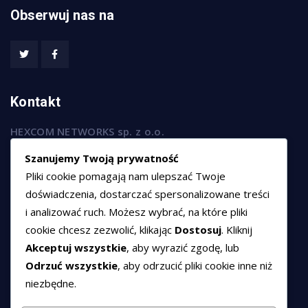
Obserwuj nas na
Kontakt
HEXCOM NETWORKS sp. z o.o.
ul. Marsz. Józefa Piłsudskiego 74/320,
Szanujemy Twoją prywatność
50-020 Wrocław
Pliki cookie pomagają nam ulepszać Twoje
T:
+48 789 594 102
doświadczenia, dostarczać spersonalizowane treści
i analizować ruch. Możesz wybrać, na które pliki
E:
sprzedaz@hexssl.pl
cookie chcesz zezwolić, klikając
Dostosuj
. Kliknij
Akceptuj wszystkie
, aby wyrazić zgodę, lub
Dokumenty
Odrzuć wszystkie
, aby odrzucić pliki cookie inne niż
niezbędne.
Regulamin świadczenia usług
Polityka prywatności