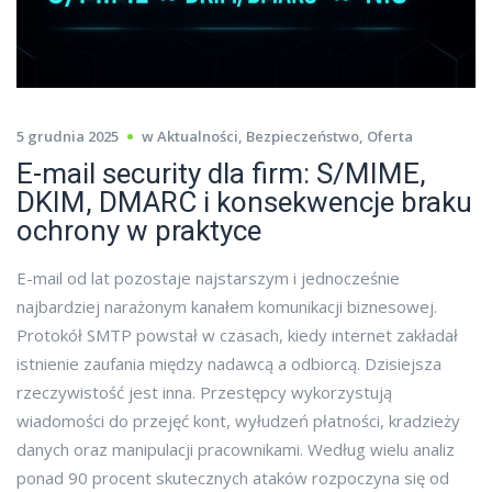
5 grudnia 2025
w
Aktualności
,
Bezpieczeństwo
,
Oferta
E-mail security dla firm: S/MIME,
DKIM, DMARC i konsekwencje braku
ochrony w praktyce
E-mail od lat pozostaje najstarszym i jednocześnie
najbardziej narażonym kanałem komunikacji biznesowej.
Protokół SMTP powstał w czasach, kiedy internet zakładał
istnienie zaufania między nadawcą a odbiorcą. Dzisiejsza
rzeczywistość jest inna. Przestępcy wykorzystują
wiadomości do przejęć kont, wyłudzeń płatności, kradzieży
danych oraz manipulacji pracownikami. Według wielu analiz
ponad 90 procent skutecznych ataków rozpoczyna się od