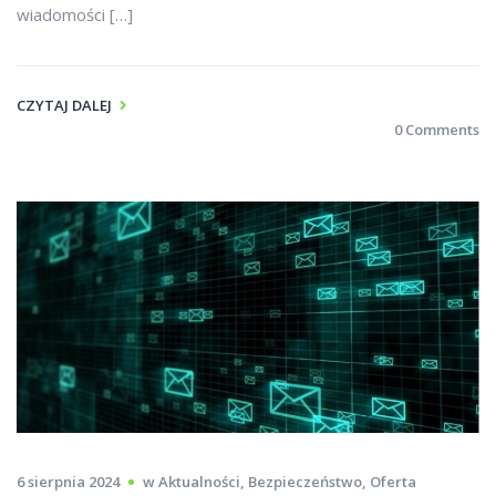
wiadomości […]
CZYTAJ DALEJ
0 Comments
6 sierpnia 2024
w
Aktualności
,
Bezpieczeństwo
,
Oferta