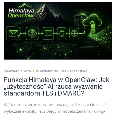
24 kwietnia 2026
w
Aktualności
,
Bezpieczeństwo
Funkcja Himalaya w OpenClaw: Jak
„użyteczność” AI rzuca wyzwanie
standardom TLS i DMARC?
W świecie cyberbezpieczeństwa najgroźniejsze nie są już
wyłącznie exploity, lecz błędy w modelu zaufania. Funkcja