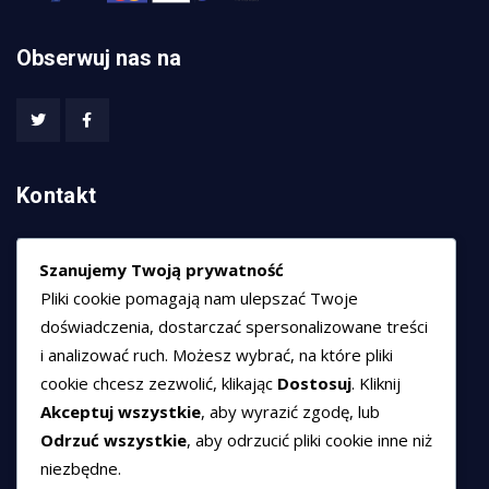
Obserwuj nas na
Kontakt
HEXCOM NETWORKS sp. z o.o.
Szanujemy Twoją prywatność
ul. Marsz. Józefa Piłsudskiego 74/320,
Pliki cookie pomagają nam ulepszać Twoje
50-020 Wrocław
doświadczenia, dostarczać spersonalizowane treści
T:
+48 789 594 102
i analizować ruch. Możesz wybrać, na które pliki
E:
sprzedaz@hexssl.pl
cookie chcesz zezwolić, klikając
Dostosuj
. Kliknij
Akceptuj wszystkie
, aby wyrazić zgodę, lub
Odrzuć wszystkie
, aby odrzucić pliki cookie inne niż
Dokumenty
niezbędne.