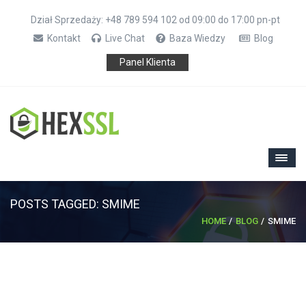
Dział Sprzedaży: +48 789 594 102 od 09:00 do 17:00 pn-pt
Kontakt
Live Chat
Baza Wiedzy
Blog
Panel Klienta
POSTS TAGGED: SMIME
HOME
BLOG
SMIME