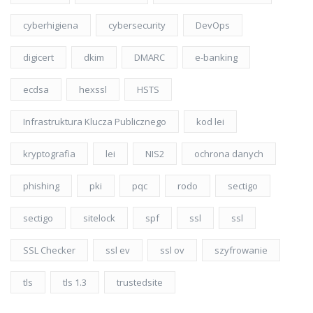
cyberhigiena
cybersecurity
DevOps
digicert
dkim
DMARC
e-banking
ecdsa
hexssl
HSTS
Infrastruktura Klucza Publicznego
kod lei
kryptografia
lei
NIS2
ochrona danych
phishing
pki
pqc
rodo
sectigo
sectigo
sitelock
spf
ssl
ssl
SSL Checker
ssl ev
ssl ov
szyfrowanie
tls
tls 1.3
trustedsite