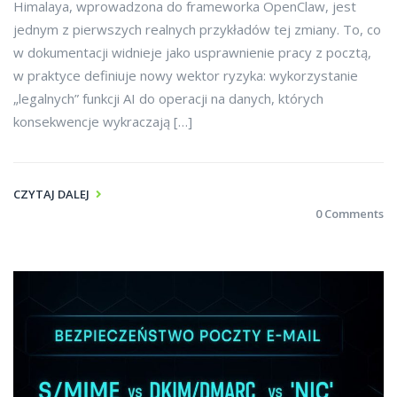
Himalaya, wprowadzona do frameworka OpenClaw, jest
jednym z pierwszych realnych przykładów tej zmiany. To, co
w dokumentacji widnieje jako usprawnienie pracy z pocztą,
w praktyce definiuje nowy wektor ryzyka: wykorzystanie
„legalnych” funkcji AI do operacji na danych, których
konsekwencje wykraczają […]
CZYTAJ DALEJ
0 Comments