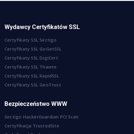
Wydawcy Certyfikatów SSL
Certyfikaty SSL Sectigo
Certyfikaty SSL GoGetSSL
Certyfikaty SSL DigiCert
Certyfikaty SSL Thawte
Certyfikaty SSL RapidSSL
Certyfikaty SSL GeoTrust
Bezpieczeństwo WWW
Sectigo HackerGuardian PCI Scan
Certyfikacja TrustedSite