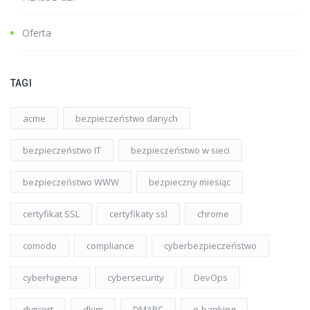
Oferta
TAGI
acme
bezpieczeństwo danych
bezpieczeństwo IT
bezpieczeństwo w sieci
bezpieczeństwo WWW
bezpieczny miesiąc
certyfikat SSL
certyfikaty ssl
chrome
comodo
compliance
cyberbezpieczeństwo
cyberhigiena
cybersecurity
DevOps
digicert
dkim
DMARC
e-banking