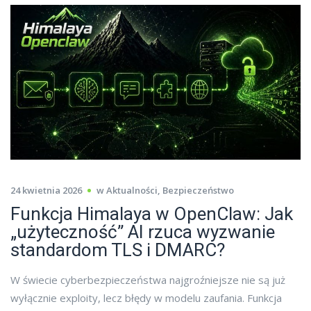
24 kwietnia 2026
w
Aktualności
,
Bezpieczeństwo
Funkcja Himalaya w OpenClaw: Jak
„użyteczność” AI rzuca wyzwanie
standardom TLS i DMARC?
W świecie cyberbezpieczeństwa najgroźniejsze nie są już
wyłącznie exploity, lecz błędy w modelu zaufania. Funkcja