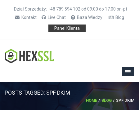
Dział Sprzedaży: +48 789 594 102 od 09:00 do 17:00 pn-pt
Kontakt
Live Chat
Baza Wiedzy
Blog
Panel Klienta
POSTS TAGGED: SPF DKIM
HOME
BLOG
SPF DKIM