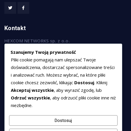
Kontakt
HEXCOM NETWORKS sp. z o.o.
ul. Marsz. Józefa Piłsudskiego 74/320,
Szanujemy Twoją prywatność
50-020 Wrocław
Pliki cookie pomagają nam ulepszać Twoje
T:
+48 789 594 102
doświadczenia, dostarczać spersonalizowane treści
i analizować ruch. Możesz wybrać, na które pliki
E:
sprzedaz@hexssl.pl
cookie chcesz zezwolić, klikając
Dostosuj
. Kliknij
Akceptuj wszystkie
, aby wyrazić zgodę, lub
Dokumenty
Odrzuć wszystkie
, aby odrzucić pliki cookie inne niż
niezbędne.
Regulamin świadczenia usług
Polityka prywatności
Dostosuj
Polityka cookies