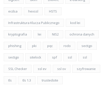
ecdsa
hexssl
HSTS
Infrastruktura Klucza Publicznego
kod lei
kryptografia
lei
NIS2
ochrona danych
phishing
pki
pqc
rodo
sectigo
sectigo
sitelock
spf
ssl
ssl
SSL Checker
ssl ev
ssl ov
szyfrowanie
tls
tls 1.3
trustedsite