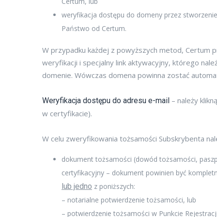
Certum, lub
weryfikacja dostępu do domeny przez stworzeni
Państwo od Certum.
W przypadku każdej z powyższych metod, Certum p
weryfikacji i specjalny link aktywacyjny, którego n
domenie. Wówczas domena powinna zostać automat
– należy klikn
Weryfikacja dostępu do adresu e-mail
w certyfikacie).
W celu zweryfikowania tożsamości Subskrybenta na
dokument tożsamości (dowód tożsamości, paszpor
certyfikacyjny – dokument powinien być komplet
lub jedno
z poniższych:
– notarialne potwierdzenie tożsamości, lub
– potwierdzenie tożsamości w Punkcie Rejestrac