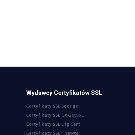
Wydawcy Certyfikatów SSL
Certyfikaty SSL Sectigo
Certyfikaty SSL GoGetSSL
Certyfikaty SSL DigiCert
Certyfikaty SSL Thawte