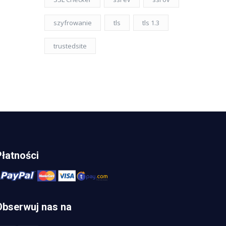
szyfrowanie
tls
tls 1.3
trustedsite
Płatności
Obserwuj nas na