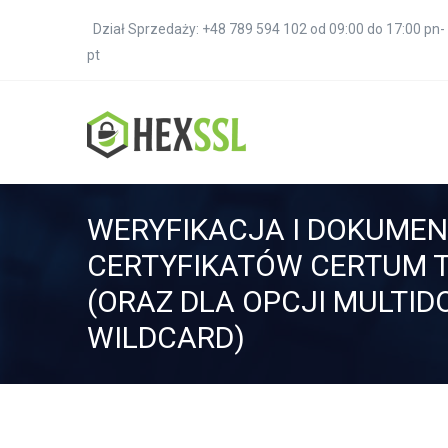
Dział Sprzedaży: +48 789 594 102 od 09:00 do 17:00 pn-
pt
WERYFIKACJA I DOKUMEN
CERTYFIKATÓW CERTUM 
(ORAZ DLA OPCJI MULTID
WILDCARD)