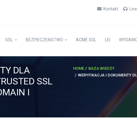
Kontakt
Liv
SSL
BEZPIECZEŃSTWO
ACME SSL
LEI
WYDAW
TY DLA
HOME
BAZA WIEDZY
WERYFIKACJA I DOKUMENTY DL
TRUSTED SSL
OMAIN I