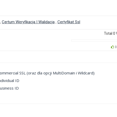
,
Certum Weryfikacja I Walidacja
,
Certyfikat Ssl
Total
0
0
mmercial SSL (oraz dla opcji MultiDomain i Wildcard)
dividual ID
Business ID