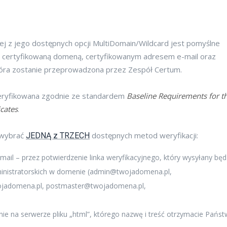
ej z jego dostępnych opcji MultiDomain/Wildcard jest pomyślne
d certyfikowaną domeną, certyfikowanym adresem e-mail oraz
tóra zostanie przeprowadzona przez Zespół Certum.
weryfikowana zgodnie ze standardem
Baseline Requirements for t
cates
.
 wybrać
dostępnych metod weryfikacji:
JEDNĄ z TRZECH
ail – przez potwierdzenie linka weryfikacyjnego, który wysyłany będ
nistratorskich w domenie (
admin@twojadomena.pl
,
jadomena.pl
,
postmaster@twojadomena.pl
,
e na serwerze pliku „html”, którego nazwę i treść otrzymacie Pańs