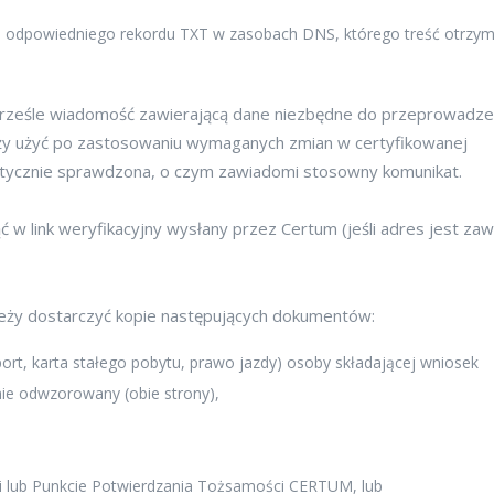
e odpowiedniego rekordu TXT w zasobach DNS, którego treść otrzym
rześle wiadomość zawierającą dane niezbędne do przeprowadze
ależy użyć po zastosowaniu wymaganych zmian w certyfikowanej
ycznie sprawdzona, o czym zawiadomi stosowny komunikat.
ąć w link weryfikacyjny wysłany przez Certum (jeśli adres jest za
leży dostarczyć kopie następujących dokumentów:
t, karta stałego pobytu, prawo jazdy) osoby składającej wniosek
nie odwzorowany (obie strony),
ji lub Punkcie Potwierdzania Tożsamości CERTUM, lub