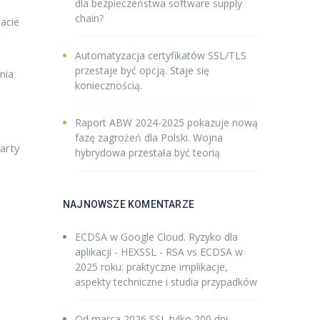
dla bezpieczeństwa software supply
chain?
acie
Automatyzacja certyfikatów SSL/TLS
przestaje być opcją. Staje się
nia
koniecznością.
Raport ABW 2024-2025 pokazuje nową
fazę zagrożeń dla Polski. Wojna
warty
hybrydowa przestała być teorią
NAJNOWSZE KOMENTARZE
ECDSA w Google Cloud. Ryzyko dla
aplikacji - HEXSSL
-
RSA vs ECDSA w
2025 roku: praktyczne implikacje,
aspekty techniczne i studia przypadków
Od marca 2026 SSL tylko 200 dni -