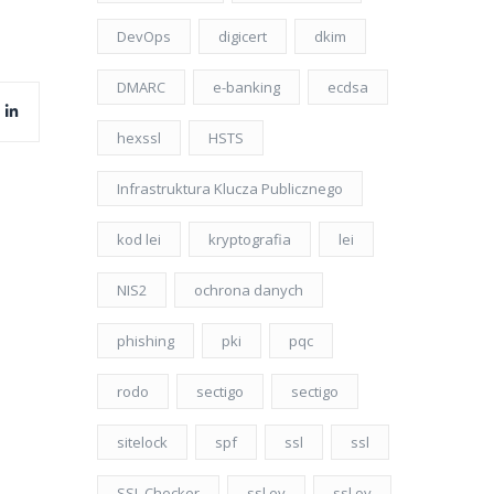
DevOps
digicert
dkim
DMARC
e-banking
ecdsa
hexssl
HSTS
Infrastruktura Klucza Publicznego
kod lei
kryptografia
lei
NIS2
ochrona danych
phishing
pki
pqc
rodo
sectigo
sectigo
sitelock
spf
ssl
ssl
SSL Checker
ssl ev
ssl ov