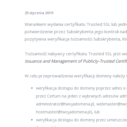
25 stycznia 2019
Warunkiem wydania certyfikatu Trusted SSL lub jedn
potwierdzenie przez Subskrybenta jego kontroli na
pozytywna weryfikacja tożsamości Subskrybenta, k
Tożsamość nabywcy certyfikatu Trusted SSL jest 
Issuance and Management of Publicly-Trusted Certifi
W celu przeprowadzenia weryfikacji domeny należy
weryfikacja dostępu do domeny poprzez adres e-m
przez Certum na jeden z wybranych adresów admi
administrator@twojadomena.pl
,
webmaster@two
hostmaster@twojadomena.pl
), lub
weryfikacja dostępu do domeny przez umieszczeni