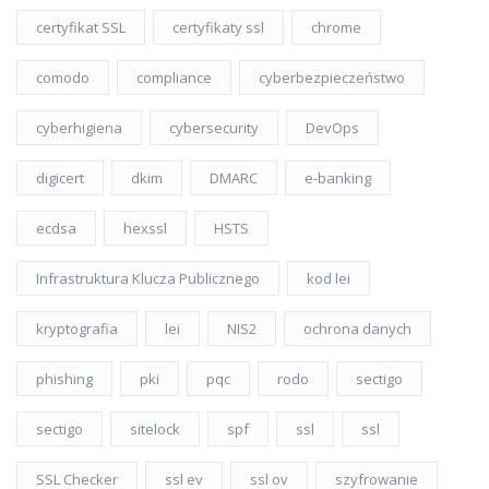
certyfikat SSL
certyfikaty ssl
chrome
comodo
compliance
cyberbezpieczeństwo
cyberhigiena
cybersecurity
DevOps
digicert
dkim
DMARC
e-banking
ecdsa
hexssl
HSTS
Infrastruktura Klucza Publicznego
kod lei
kryptografia
lei
NIS2
ochrona danych
phishing
pki
pqc
rodo
sectigo
sectigo
sitelock
spf
ssl
ssl
SSL Checker
ssl ev
ssl ov
szyfrowanie