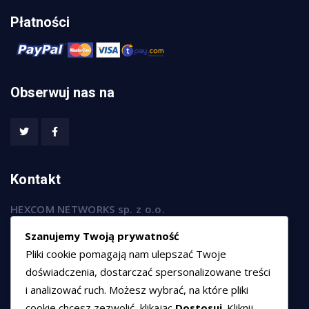
Płatności
Obserwuj nas na
Kontakt
HEXCOM NETWORKS sp. z o.o.
ul. Marsz. Józefa Piłsudskiego 74/320,
Szanujemy Twoją prywatność
50-020 Wrocław
Pliki cookie pomagają nam ulepszać Twoje
T:
+48 789 594 102
doświadczenia, dostarczać spersonalizowane treści
i analizować ruch. Możesz wybrać, na które pliki
E:
sprzedaz@hexssl.pl
cookie chcesz zezwolić, klikając
Dostosuj
. Kliknij