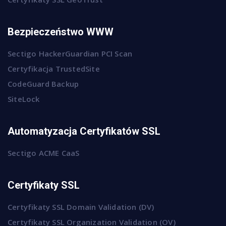
Bezpieczeństwo WWW
Sectigo HackerGuardian PCI Scan
Certyfikacja TrustedSite
CodeGuard Backup
SiteLock
Automatyzacja Certyfikatów SSL
Sectigo ACME CaaS
Certyfikaty SSL
Certyfikaty SSL Domain Validation (DV)
Certyfikaty SSL Organization Validation (OV)